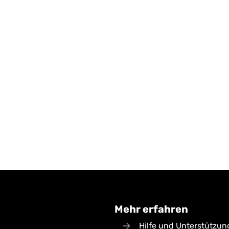
lten
Mehrwerte für Sie und uns
n Sie
Erfassen Sie Ihre Rückmeldungen orts- und
ung
zeitunabhängig. Ermöglichen Sie uns eine
effiziente Auswertung.
Mehr erfahren
Hilfe und Unterstützun