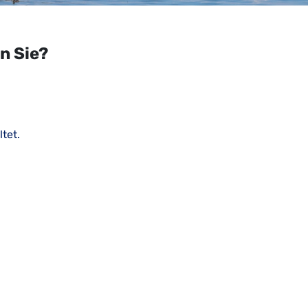
n Sie?
tet.
teile mit der digitalen Mitwir