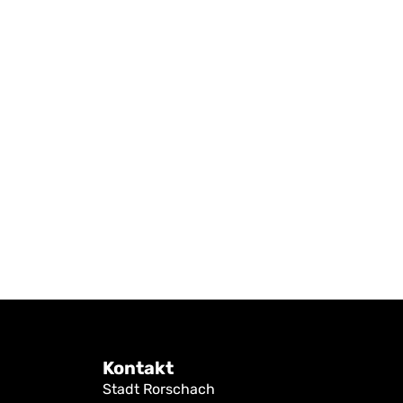
Mitwirken und Zukunft gesta
Ihre Meinung ist uns wichtig. Beteilige
sich und erfassen Sie Ihre Rückmeld
einfach, schnell und papierlos.
Kontakt
Stadt Rorschach